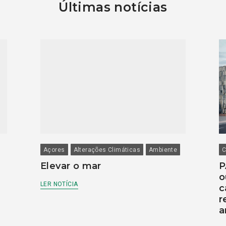
Últimas notícias
Açores
Alterações Climáticas
Ambiente
C
Elevar o mar
P
o
LER NOTÍCIA
c
r
a