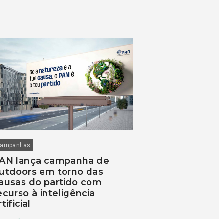
ampanhas
AN lança campanha de
utdoors em torno das
ausas do partido com
ecurso à inteligência
rtificial