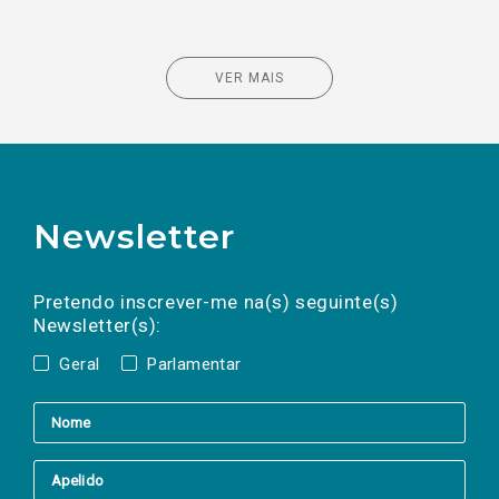
VER MAIS
Newsletter
Preencha os campos abaixo para subscrever
Nome
Apelido
E-
mail
a(s) newsletter(s).
Pretendo inscrever-me na(s) seguinte(s)
Newsletter(s):
Geral
Parlamentar