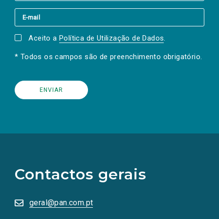
Aceito a
Política de Utilização de Dados
.
* Todos os campos são de preenchimento obrigatório.
(Os
links
para
as
Contactos gerais
redes
sociais
abrem
numa
geral@pan.com.pt
nova
aba.)