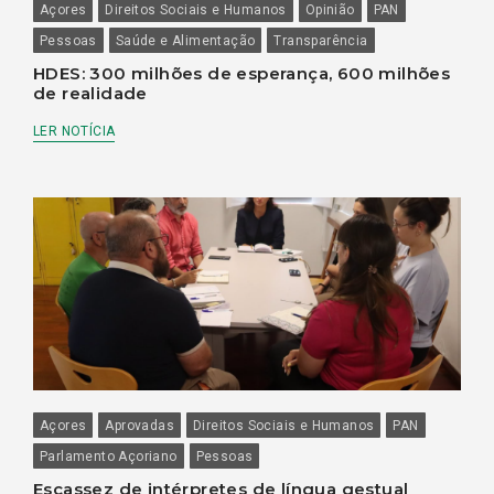
Açores
Direitos Sociais e Humanos
Opinião
PAN
Pessoas
Saúde e Alimentação
Transparência
HDES: 300 milhões de esperança, 600 milhões
de realidade
LER NOTÍCIA
Açores
Aprovadas
Direitos Sociais e Humanos
PAN
Parlamento Açoriano
Pessoas
Escassez de intérpretes de língua gestual