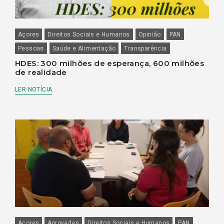
Açores
Direitos Sociais e Humanos
Opinião
PAN
Pessoas
Saúde e Alimentação
Transparência
HDES: 300 milhões de esperança, 600 milhões
de realidade
LER NOTÍCIA
Açores
Aprovadas
Direitos Sociais e Humanos
PAN