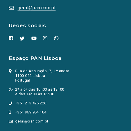
abrem
numa
geral@pan.com.pt
nova
aba.)
Redes sociais
Espaço PAN Lisboa
Rua da Assunção, 7, 1.º andar
1100-042 Lisboa
Portugal
2ª a 6ª das 10h00 às 13h00
e das 14h00 às 16h00
+351 213 426 226
+351 969 954 184
geral@pan.com.pt