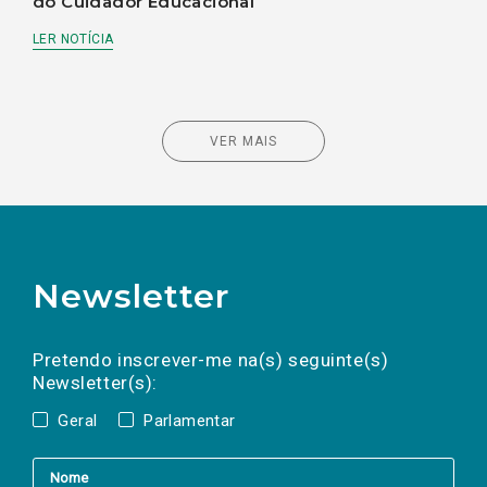
do Cuidador Educacional
LER NOTÍCIA
VER MAIS
Newsletter
Preencha os campos abaixo para subscrever
Nome
Apelido
E-
mail
a(s) newsletter(s).
Pretendo inscrever-me na(s) seguinte(s)
Newsletter(s):
Geral
Parlamentar