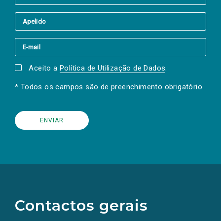
Aceito a
Política de Utilização de Dados
.
* Todos os campos são de preenchimento obrigatório.
(Os
links
para
as
Contactos gerais
redes
sociais