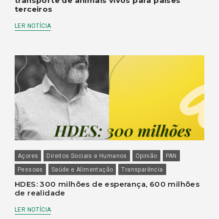
transporte de animais vivos para países
terceiros
LER NOTÍCIA
Açores
Direitos Sociais e Humanos
Opinião
PAN
Pessoas
Saúde e Alimentação
Transparência
HDES: 300 milhões de esperança, 600 milhões
de realidade
LER NOTÍCIA