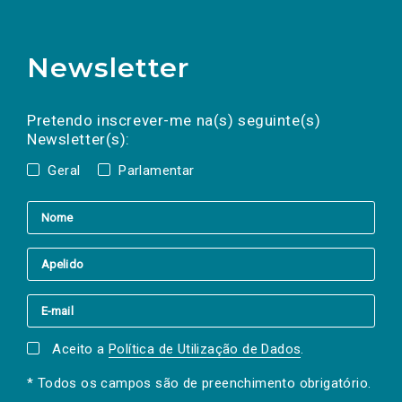
Newsletter
Preencha os campos abaixo para subscrever
Nome
Apelido
E-
mail
a(s) newsletter(s).
Pretendo inscrever-me na(s) seguinte(s)
Newsletter(s):
Geral
Parlamentar
Aceito a
Política de Utilização de Dados
.
* Todos os campos são de preenchimento obrigatório.