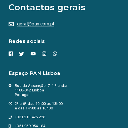
as
Contactos gerais
redes
sociais
abrem
numa
geral@pan.com.pt
nova
aba.)
Redes sociais
Espaço PAN Lisboa
Rua da Assunção, 7, 1.º andar
1100-042 Lisboa
Portugal
2ª a 6ª das 10h00 às 13h00
e das 14h00 às 16h00
+351 213 426 226
+351 969 954 184