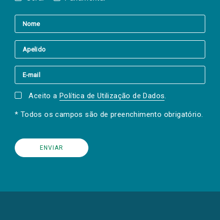
Aceito a
Política de Utilização de Dados
.
* Todos os campos são de preenchimento obrigatório.
(Os
links
para