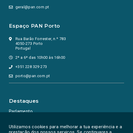
geral@pan.com.pt
Espaço PAN Porto
Rua Barão Forrester, n.º 783
4050-273 Porto
Portugal
2ª a 6ª das 10h00 às 16h00
+351 228 329 273
porto@pan.com.pt
Destaques
Parlamento
Ação Política
Utilizamos cookies para melhorar a tua experiência e a
prestação dos nossos serviços. Se continuares a