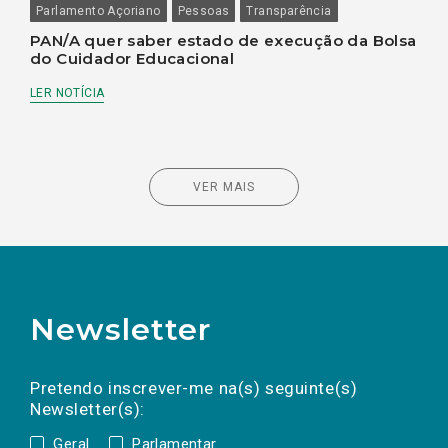
Parlamento Açoriano
Pessoas
Transparência
PAN/A quer saber estado de execução da Bolsa
do Cuidador Educacional
LER NOTÍCIA
VER MAIS
Newsletter
Preencha os campos abaixo para subscrever
Nome
Apelido
E-
mail
a(s) newsletter(s).
Pretendo inscrever-me na(s) seguinte(s)
Newsletter(s):
Geral
Parlamentar