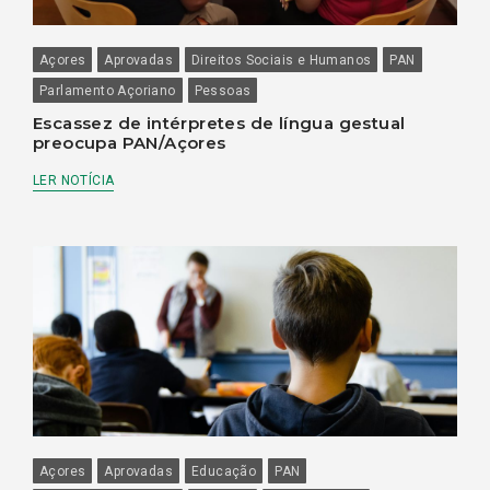
Açores
Aprovadas
Direitos Sociais e Humanos
PAN
Parlamento Açoriano
Pessoas
Escassez de intérpretes de língua gestual
preocupa PAN/Açores
LER NOTÍCIA
Açores
Aprovadas
Educação
PAN