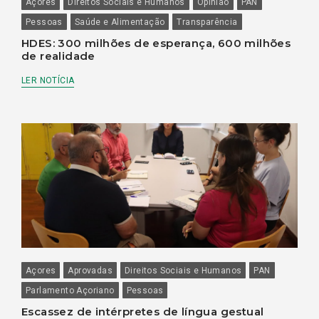
Açores
Direitos Sociais e Humanos
Opinião
PAN
Pessoas
Saúde e Alimentação
Transparência
HDES: 300 milhões de esperança, 600 milhões
de realidade
LER NOTÍCIA
Açores
Aprovadas
Direitos Sociais e Humanos
PAN
Parlamento Açoriano
Pessoas
Escassez de intérpretes de língua gestual