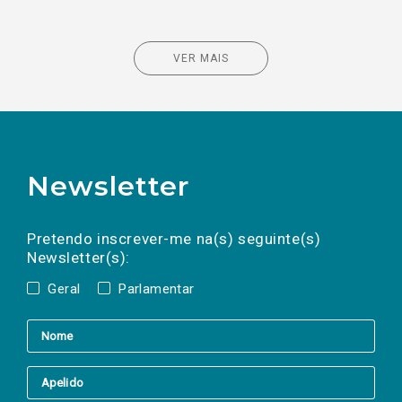
VER MAIS
Newsletter
Preencha os campos abaixo para subscrever
Nome
Apelido
E-
mail
a(s) newsletter(s).
Pretendo inscrever-me na(s) seguinte(s)
Newsletter(s):
Geral
Parlamentar