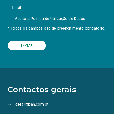
Aceito a
Política de Utilização de Dados
.
* Todos os campos são de preenchimento obrigatório.
(Os
links
para
as
Contactos gerais
redes
sociais
abrem
numa
geral@pan.com.pt
nova
aba.)