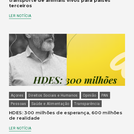
transporte de animais vivos para países
terceiros
LER NOTÍCIA
Açores
Direitos Sociais e Humanos
Opinião
PAN
Pessoas
Saúde e Alimentação
Transparência
HDES: 300 milhões de esperança, 600 milhões
de realidade
LER NOTÍCIA