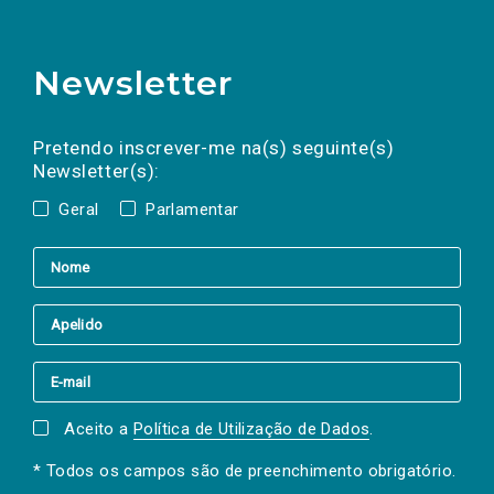
Newsletter
Preencha os campos abaixo para subscrever
Nome
Apelido
E-
mail
a(s) newsletter(s).
Pretendo inscrever-me na(s) seguinte(s)
Newsletter(s):
Geral
Parlamentar
Aceito a
Política de Utilização de Dados
.
* Todos os campos são de preenchimento obrigatório.