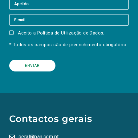
Aceito a
Política de Utilização de Dados
.
* Todos os campos são de preenchimento obrigatório.
(Os
links
para
as
Contactos gerais
redes
sociais
abrem
numa
geral@pan.com.pt