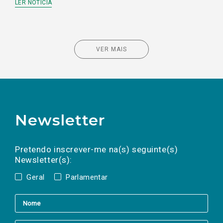
LER NOTÍCIA
VER MAIS
Newsletter
Preencha os campos abaixo para subscrever
Nome
Apelido
E-
mail
a(s) newsletter(s).
Pretendo inscrever-me na(s) seguinte(s)
Newsletter(s):
Geral
Parlamentar