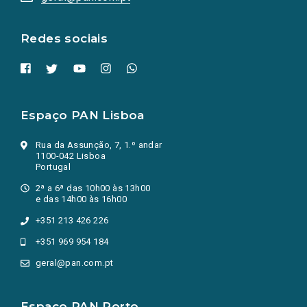
nova
aba.)
Redes sociais
Espaço PAN Lisboa
Rua da Assunção, 7, 1.º andar
1100-042 Lisboa
Portugal
2ª a 6ª das 10h00 às 13h00
e das 14h00 às 16h00
+351 213 426 226
+351 969 954 184
geral@pan.com.pt
Espaço PAN Porto