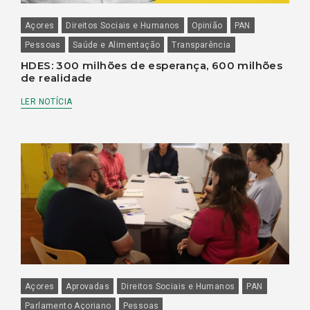
Açores
Direitos Sociais e Humanos
Opinião
PAN
Pessoas
Saúde e Alimentação
Transparência
HDES: 300 milhões de esperança, 600 milhões
de realidade
LER NOTÍCIA
Açores
Aprovadas
Direitos Sociais e Humanos
PAN
Parlamento Açoriano
Pessoas