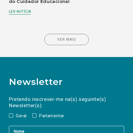
do Cuidador Educacional
LER NOTÍCIA
VER MAIS
Newsletter
Preencha os campos abaixo para subscrever
Nome
Apelido
E-
mail
a(s) newsletter(s).
Pretendo inscrever-me na(s) seguinte(s)
Newsletter(s):
Geral
Parlamentar