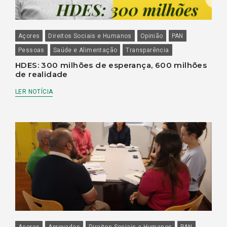
Açores
Direitos Sociais e Humanos
Opinião
PAN
Pessoas
Saúde e Alimentação
Transparência
HDES: 300 milhões de esperança, 600 milhões
de realidade
LER NOTÍCIA
Açores
Aprovadas
Direitos Sociais e Humanos
PAN