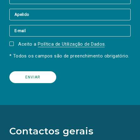
Aceito a
Política de Utilização de Dados
.
* Todos os campos são de preenchimento obrigatório.
(Os
links
para
as
Contactos gerais
redes
sociais