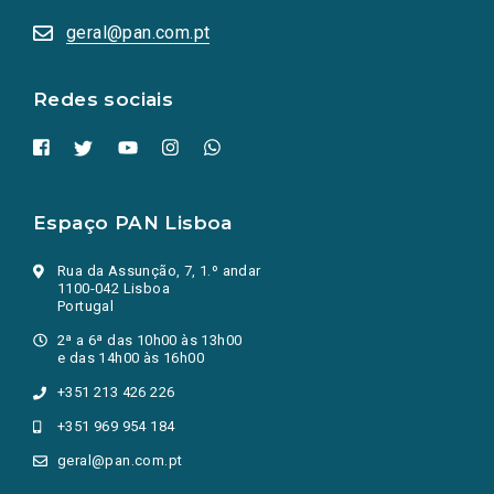
abrem
numa
geral@pan.com.pt
nova
aba.)
Redes sociais
Espaço PAN Lisboa
Rua da Assunção, 7, 1.º andar
1100-042 Lisboa
Portugal
2ª a 6ª das 10h00 às 13h00
e das 14h00 às 16h00
+351 213 426 226
+351 969 954 184
geral@pan.com.pt