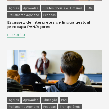
Açores
Aprovadas
Direitos Sociais e Humanos
PAN
Parlamento Açoriano
Pessoas
Escassez de intérpretes de língua gestual
preocupa PAN/Açores
LER NOTÍCIA
Açores
Aprovadas
Educação
PAN
Parlamento Açoriano
Pessoas
Transparência