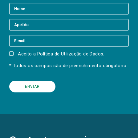
Aceito a
Política de Utilização de Dados
.
* Todos os campos são de preenchimento obrigatório.
(Os
links
para
as