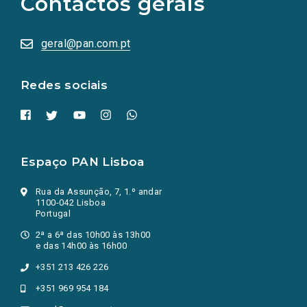
Contactos gerais
redes
sociais
abrem
numa
geral@pan.com.pt
nova
aba.)
Redes sociais
Espaço PAN Lisboa
Rua da Assunção, 7, 1.º andar
1100-042 Lisboa
Portugal
2ª a 6ª das 10h00 às 13h00
e das 14h00 às 16h00
+351 213 426 226
+351 969 954 184