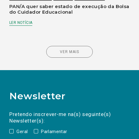
PAN/A quer saber estado de execução da Bolsa
do Cuidador Educacional
LER NOTÍCIA
VER MAIS
Newsletter
Preencha os campos abaixo para subscrever
Nome
Apelido
E-
mail
a(s) newsletter(s).
Pretendo inscrever-me na(s) seguinte(s)
Newsletter(s):
Geral
Parlamentar