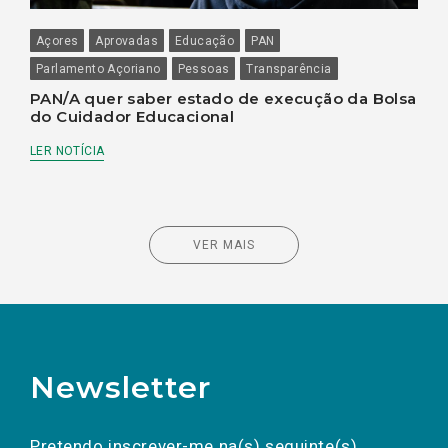
Açores
Aprovadas
Educação
PAN
Parlamento Açoriano
Pessoas
Transparência
PAN/A quer saber estado de execução da Bolsa
do Cuidador Educacional
LER NOTÍCIA
VER MAIS
Newsletter
Preencha os campos abaixo para subscrever
Nome
Apelido
E-
mail
a(s) newsletter(s).
Pretendo inscrever-me na(s) seguinte(s)