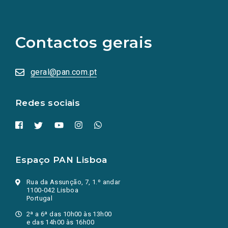
(Os
links
para
as
Contactos gerais
redes
sociais
abrem
numa
geral@pan.com.pt
nova
aba.)
Redes sociais
Espaço PAN Lisboa
Rua da Assunção, 7, 1.º andar
1100-042 Lisboa
Portugal
2ª a 6ª das 10h00 às 13h00
e das 14h00 às 16h00