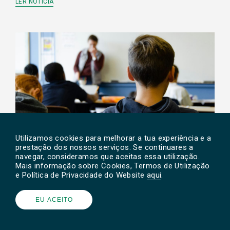
LER NOTÍCIA
Utilizamos cookies para melhorar a tua experiência e a
Açores
Aprovadas
Educação
PAN
prestação dos nossos serviços. Se continuares a
Parlamento Açoriano
Pessoas
Transparência
navegar, consideramos que aceitas essa utilização.
Mais informação sobre Cookies, Termos de Utilização
PAN/A quer saber estado de execução da Bolsa
e Política de Privacidade do Website
aqui
.
do Cuidador Educacional
LER NOTÍCIA
EU ACEITO