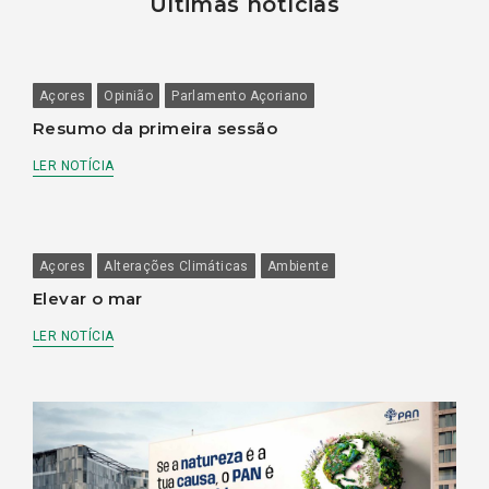
Últimas notícias
Açores
Opinião
Parlamento Açoriano
Resumo da primeira sessão
LER NOTÍCIA
Açores
Alterações Climáticas
Ambiente
Elevar o mar
LER NOTÍCIA