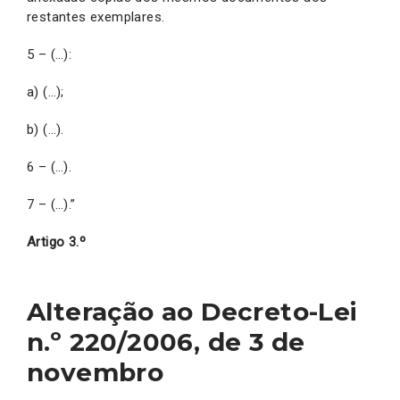
restantes exemplares.
5 – (…):
a) (…);
b) (…).
6 – (…).
7 – (…).”
Artigo 3.º
Alteração ao Decreto-Lei
n.º 220/2006, de 3 de
novembro