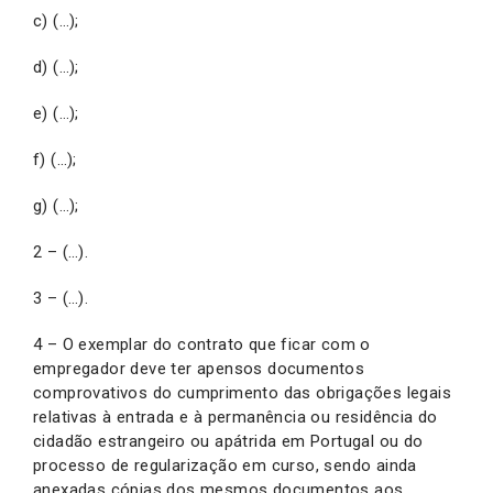
c) (…);
d) (…);
e) (…);
f) (…);
g) (…);
2 – (…).
3 – (…).
4 – O exemplar do contrato que ficar com o
empregador deve ter apensos documentos
comprovativos do cumprimento das obrigações legais
relativas à entrada e à permanência ou residência do
cidadão estrangeiro ou apátrida em Portugal ou do
processo de regularização em curso, sendo ainda
anexadas cópias dos mesmos documentos aos