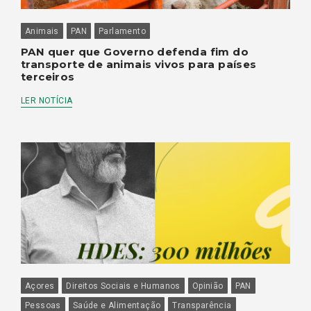
Animais
PAN
Parlamento
PAN quer que Governo defenda fim do
transporte de animais vivos para países
terceiros
LER NOTÍCIA
Açores
Direitos Sociais e Humanos
Opinião
PAN
Pessoas
Saúde e Alimentação
Transparência