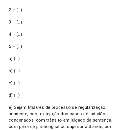
2 – (…).
3 – (…).
4 – (…).
5 – (…):
a) (…);
b) (…);
c) (…);
d) (…);
e) Sejam titulares de processo de regularização
pendente, com excepção dos casos de cidadãos
condenados, com trânsito em julgado da sentença,
com pena de prisão igual ou superior a 3 anos, por