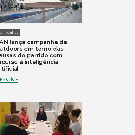
ampanhas
AN lança campanha de
utdoors em torno das
ausas do partido com
ecurso à inteligência
rtificial
R NOTÍCIA