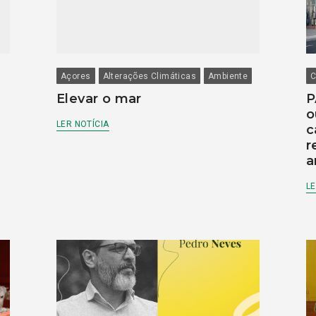
Açores
Alterações Climáticas
Ambiente
C
Elevar o mar
P
o
LER NOTÍCIA
c
r
a
LE