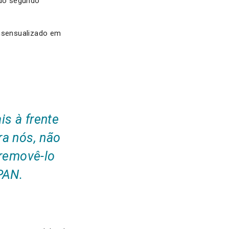
 do segundo
onsensualizado em
s à frente
ra nós, não
 removê-lo
PAN.