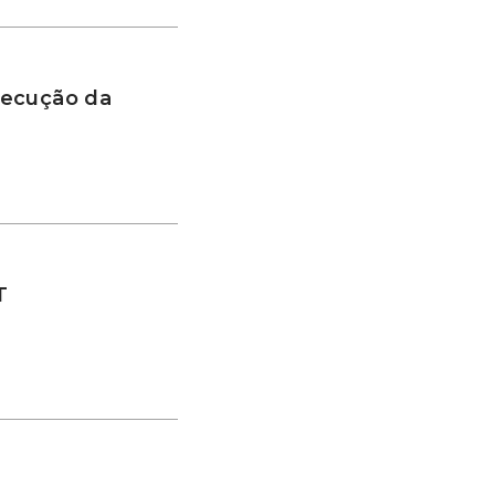
xecução da
BT