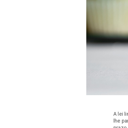
A lei 
lhe p
prazo