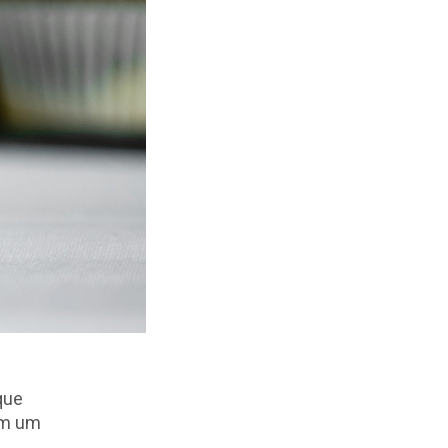
que
om um