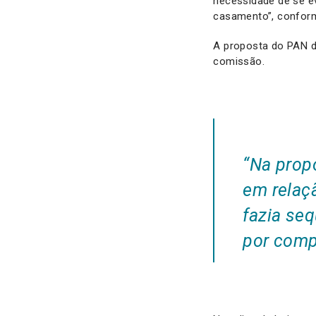
necessidade de se ev
casamento”, conform
A proposta do PAN de
comissão.
“Na prop
em relaç
fazia seq
por compl