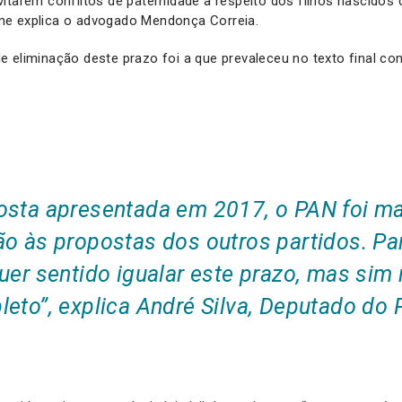
itarem conflitos de paternidade a respeito dos filhos nascidos
e explica o advogado Mendonça Correia.
 eliminação deste prazo foi a que prevaleceu no texto final c
osta apresentada em 2017, o PAN foi mai
ão às propostas dos outros partidos. Pa
uer sentido igualar este prazo, mas sim
eto”, explica André Silva, Deputado do 