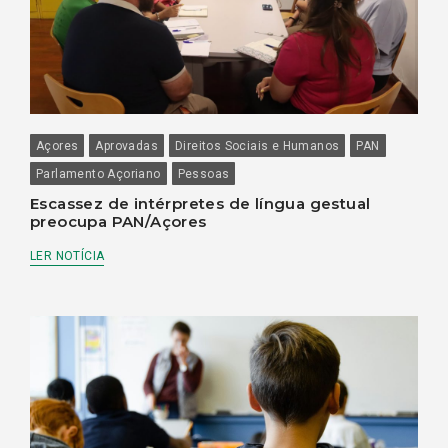
Açores
Aprovadas
Direitos Sociais e Humanos
PAN
Parlamento Açoriano
Pessoas
Escassez de intérpretes de língua gestual
preocupa PAN/Açores
LER NOTÍCIA