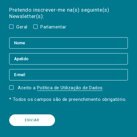
Preencha os campos abaixo para subscrever
Nome
Apelido
E-
mail
a(s) newsletter(s).
Pretendo inscrever-me na(s) seguinte(s)
Newsletter(s):
Geral
Parlamentar
Aceito a
Política de Utilização de Dados
.
* Todos os campos são de preenchimento obrigatório.