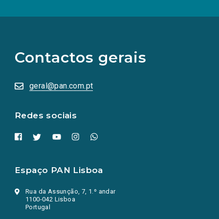
(Os
links
para
as
Contactos gerais
redes
sociais
abrem
numa
geral@pan.com.pt
nova
aba.)
Redes sociais
Espaço PAN Lisboa
Rua da Assunção, 7, 1.º andar
1100-042 Lisboa
Portugal