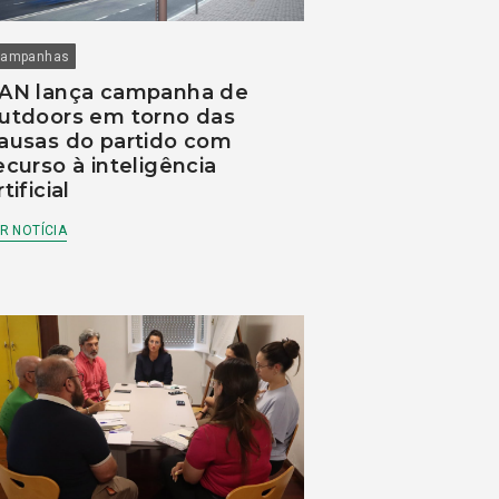
ampanhas
AN lança campanha de
utdoors em torno das
ausas do partido com
ecurso à inteligência
rtificial
R NOTÍCIA