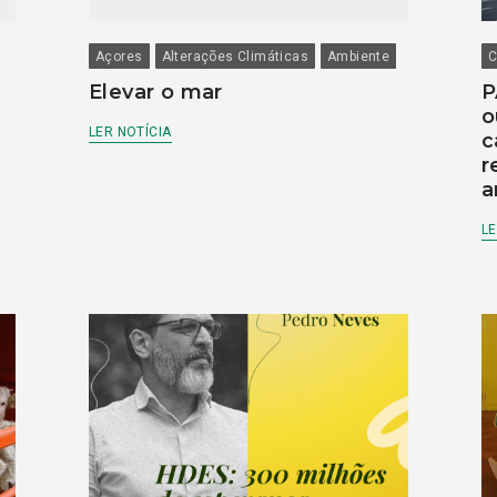
Açores
Alterações Climáticas
Ambiente
C
Elevar o mar
P
o
LER NOTÍCIA
c
r
a
LE