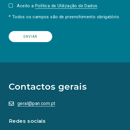
Aceito a
Política de Utilização de Dados
.
* Todos os campos são de preenchimento obrigatório.
(Os
links
para
as
Contactos gerais
redes
sociais
abrem
numa
geral@pan.com.pt
nova
aba.)
Redes sociais