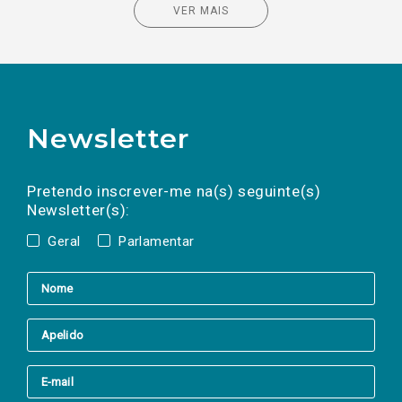
VER MAIS
Newsletter
Preencha os campos abaixo para subscrever
Nome
Apelido
E-
mail
a(s) newsletter(s).
Pretendo inscrever-me na(s) seguinte(s)
Newsletter(s):
Geral
Parlamentar