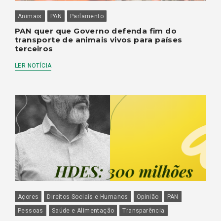
Animais
PAN
Parlamento
PAN quer que Governo defenda fim do
transporte de animais vivos para países
terceiros
LER NOTÍCIA
Açores
Direitos Sociais e Humanos
Opinião
PAN
Pessoas
Saúde e Alimentação
Transparência