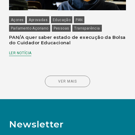
Açores
Aprovadas
Educação
PAN
Parlamento Açoriano
Pessoas
Transparência
PAN/A quer saber estado de execução da Bolsa
do Cuidador Educacional
LER NOTÍCIA
VER MAIS
Newsletter
Preencha os campos abaixo para subscrever
Nome
Apelido
E-