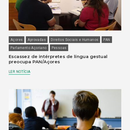
Açores
Aprovadas
Direitos Sociais e Humanos
PAN
Parlamento Açoriano
Pessoas
Escassez de intérpretes de língua gestual
preocupa PAN/Açores
LER NOTÍCIA