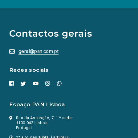
(Os
links
para
as
Contactos gerais
redes
sociais
abrem
numa
geral@pan.com.pt
nova
aba.)
Redes sociais
Espaço PAN Lisboa
Rua da Assunção, 7, 1.º andar
1100-042 Lisboa
Portugal
2ª a 6ª das 10h00 às 13h00