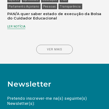
Parlamento Açoriano
Pessoas
Transparência
PAN/A quer saber estado de execução da Bolsa
do Cuidador Educacional
LER NOTÍCIA
VER MAIS
Newsletter
Preencha os campos abaixo para subscrever
Nome
Apelido
E-
mail
a(s) newsletter(s).
Pretendo inscrever-me na(s) seguinte(s)
Newsletter(s):