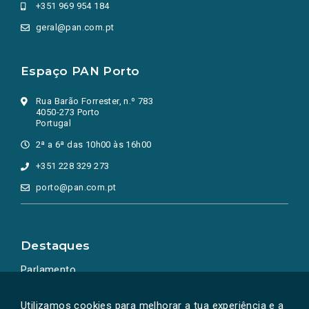
+351 969 954 184
geral@pan.com.pt
Espaço PAN Porto
Rua Barão Forrester, n.º 783
4050-273 Porto
Portugal
2ª a 6ª das 10h00 às 16h00
+351 228 329 273
porto@pan.com.pt
Destaques
Parlamento
Ação Política
Utilizamos cookies para melhorar a tua experiência e a