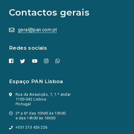
para
as
Contactos gerais
redes
sociais
abrem
numa
geral@pan.com.pt
nova
aba.)
Redes sociais
Espaço PAN Lisboa
Rua da Assunção, 7, 1.º andar
1100-042 Lisboa
Portugal
2ª a 6ª das 10h00 às 13h00
e das 14h00 às 16h00
+351 213 426 226