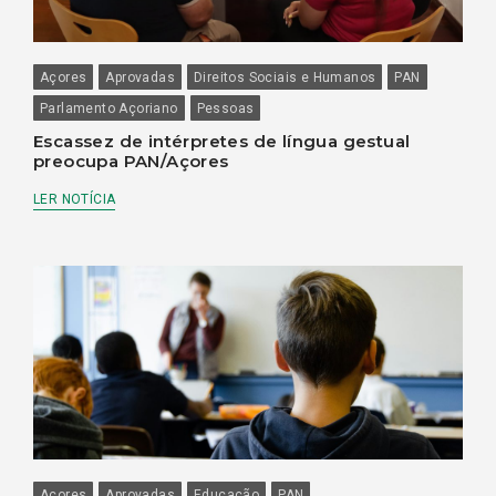
Açores
Aprovadas
Direitos Sociais e Humanos
PAN
Parlamento Açoriano
Pessoas
Escassez de intérpretes de língua gestual
preocupa PAN/Açores
LER NOTÍCIA
Açores
Aprovadas
Educação
PAN