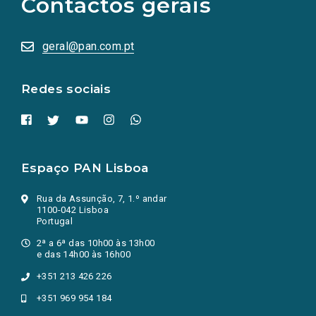
Contactos gerais
redes
sociais
abrem
numa
geral@pan.com.pt
nova
aba.)
Redes sociais
Espaço PAN Lisboa
Rua da Assunção, 7, 1.º andar
1100-042 Lisboa
Portugal
2ª a 6ª das 10h00 às 13h00
e das 14h00 às 16h00
+351 213 426 226
+351 969 954 184