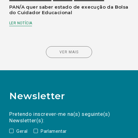
PAN/A quer saber estado de execução da Bolsa
do Cuidador Educacional
LER NOTÍCIA
VER MAIS
Newsletter
Preencha os campos abaixo para subscrever
Nome
Apelido
E-
mail
a(s) newsletter(s).
Pretendo inscrever-me na(s) seguinte(s)
Newsletter(s):
Geral
Parlamentar