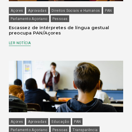
Açores
Aprovadas
Direitos Sociais e Humanos
PAN
Parlamento Açoriano
Pessoas
Escassez de intérpretes de língua gestual
preocupa PAN/Açores
LER NOTÍCIA
Açores
Aprovadas
Educação
PAN
Parlamento Açoriano
Pessoas
Transparência