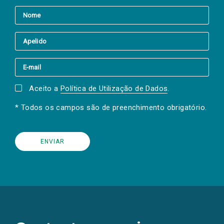
Aceito a
Política de Utilização de Dados
.
* Todos os campos são de preenchimento obrigatório.
(Os
links
para
as