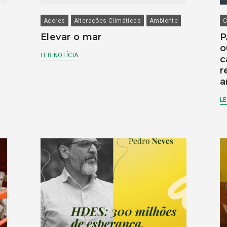
Açores
Alterações Climáticas
Ambiente
C
Elevar o mar
P
o
LER NOTÍCIA
c
r
a
LE