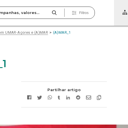
Filtros
com UMAR-Açores e (A)MAR
(A)MAR_1
_1
Partilhar artigo