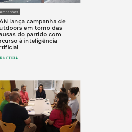
ampanhas
AN lança campanha de
utdoors em torno das
ausas do partido com
ecurso à inteligência
rtificial
R NOTÍCIA