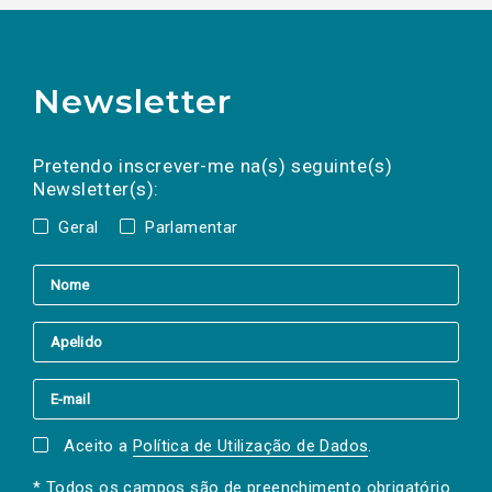
Newsletter
Preencha os campos abaixo para subscrever
Nome
Apelido
E-
mail
a(s) newsletter(s).
Pretendo inscrever-me na(s) seguinte(s)
Newsletter(s):
Geral
Parlamentar
Aceito a
Política de Utilização de Dados
.
* Todos os campos são de preenchimento obrigatório.