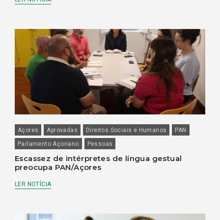
Açores
Aprovadas
Direitos Sociais e Humanos
PAN
Parlamento Açoriano
Pessoas
Escassez de intérpretes de língua gestual
preocupa PAN/Açores
LER NOTÍCIA