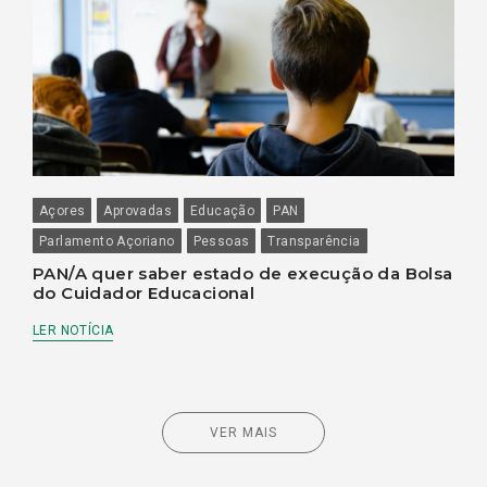
Açores
Aprovadas
Educação
PAN
Parlamento Açoriano
Pessoas
Transparência
PAN/A quer saber estado de execução da Bolsa
do Cuidador Educacional
LER NOTÍCIA
VER MAIS