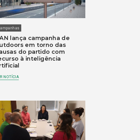
ampanhas
AN lança campanha de
utdoors em torno das
ausas do partido com
ecurso à inteligência
rtificial
R NOTÍCIA