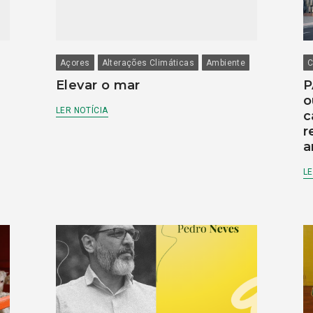
Açores
Alterações Climáticas
Ambiente
C
Elevar o mar
P
o
LER NOTÍCIA
c
r
a
LE