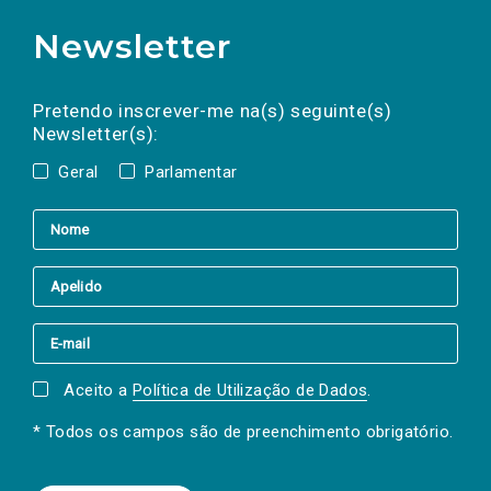
Newsletter
Preencha os campos abaixo para subscrever
Nome
Apelido
E-
mail
a(s) newsletter(s).
Pretendo inscrever-me na(s) seguinte(s)
Newsletter(s):
Geral
Parlamentar
Aceito a
Política de Utilização de Dados
.
* Todos os campos são de preenchimento obrigatório.