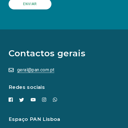
(Os
links
para
as
Contactos gerais
redes
sociais
abrem
numa
geral@pan.com.pt
nova
aba.)
Redes sociais
Espaço PAN Lisboa