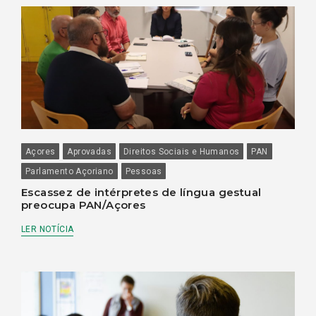
Açores
Aprovadas
Direitos Sociais e Humanos
PAN
Parlamento Açoriano
Pessoas
Escassez de intérpretes de língua gestual
preocupa PAN/Açores
LER NOTÍCIA