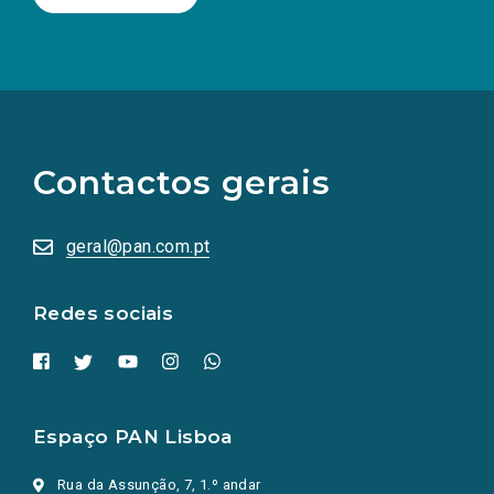
(Os
links
para
as
Contactos gerais
redes
sociais
abrem
numa
geral@pan.com.pt
nova
aba.)
Redes sociais
Espaço PAN Lisboa
Rua da Assunção, 7, 1.º andar