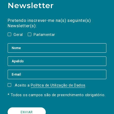
Newsletter
Preencha os campos abaixo para subscrever
Nome
Apelido
E-
mail
a(s) newsletter(s).
Pretendo inscrever-me na(s) seguinte(s)
Newsletter(s):
Geral
Parlamentar
Aceito a
Política de Utilização de Dados
.
* Todos os campos são de preenchimento obrigatório.