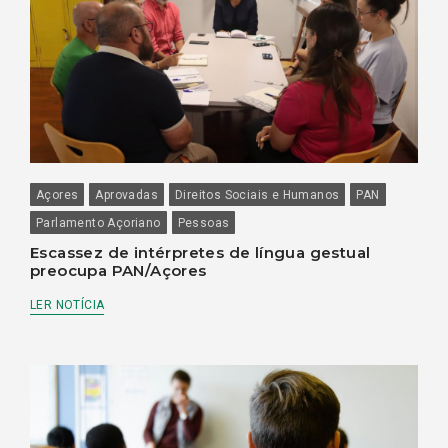
Açores
Aprovadas
Direitos Sociais e Humanos
PAN
Parlamento Açoriano
Pessoas
Escassez de intérpretes de língua gestual
preocupa PAN/Açores
LER NOTÍCIA