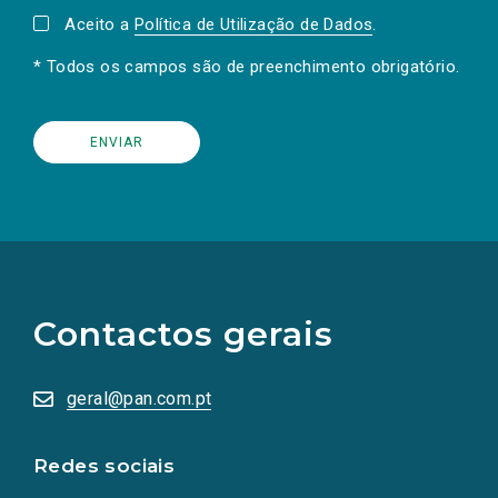
Aceito a
Política de Utilização de Dados
.
* Todos os campos são de preenchimento obrigatório.
(Os
links
para
as
Contactos gerais
redes
sociais
abrem
numa
geral@pan.com.pt
nova
aba.)
Redes sociais