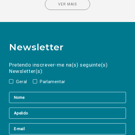
VER MAIS
Newsletter
Preencha os campos abaixo para subscrever
Nome
Apelido
E-
mail
a(s) newsletter(s).
Pretendo inscrever-me na(s) seguinte(s)
Newsletter(s):
Geral
Parlamentar