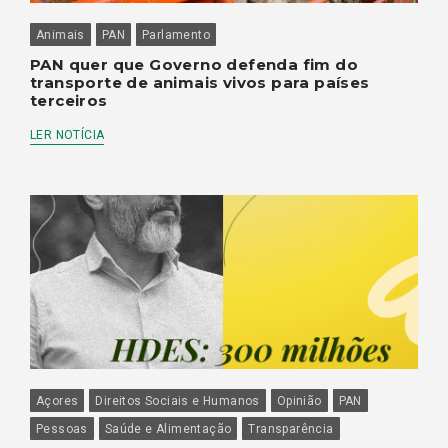
Animais
PAN
Parlamento
PAN quer que Governo defenda fim do
transporte de animais vivos para países
terceiros
LER NOTÍCIA
Açores
Direitos Sociais e Humanos
Opinião
PAN
Pessoas
Saúde e Alimentação
Transparência