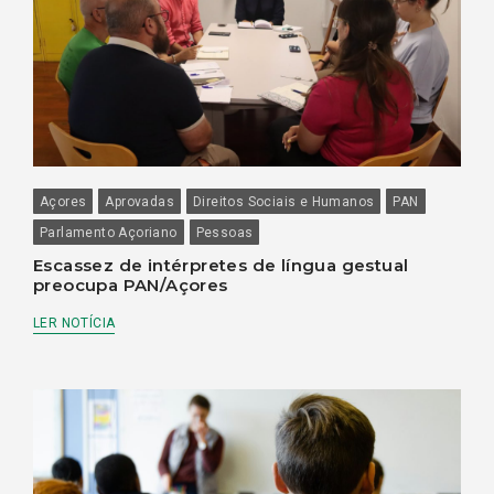
Açores
Aprovadas
Direitos Sociais e Humanos
PAN
Parlamento Açoriano
Pessoas
Escassez de intérpretes de língua gestual
preocupa PAN/Açores
LER NOTÍCIA