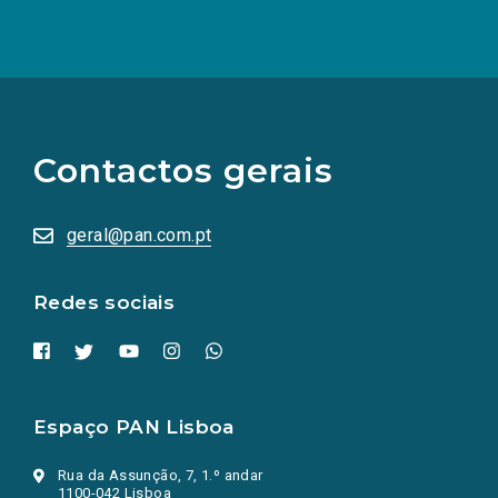
(Os
links
para
as
Contactos gerais
redes
sociais
abrem
numa
geral@pan.com.pt
nova
aba.)
Redes sociais
Espaço PAN Lisboa
Rua da Assunção, 7, 1.º andar
1100-042 Lisboa