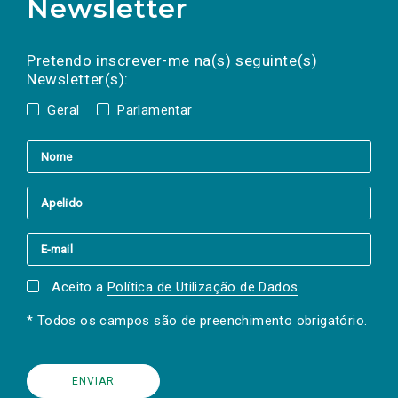
Newsletter
Preencha os campos abaixo para subscrever
Nome
Apelido
E-
mail
a(s) newsletter(s).
Pretendo inscrever-me na(s) seguinte(s)
Newsletter(s):
Geral
Parlamentar
Aceito a
Política de Utilização de Dados
.
* Todos os campos são de preenchimento obrigatório.