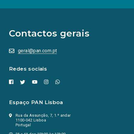
(Os
links
para
as
Contactos gerais
redes
sociais
abrem
numa
geral@pan.com.pt
nova
aba.)
Redes sociais
Espaço PAN Lisboa
Rua da Assunção, 7, 1.º andar
1100-042 Lisboa
Portugal