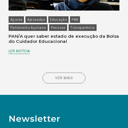
Açores
Aprovadas
Educação
PAN
Parlamento Açoriano
Pessoas
Transparência
PAN/A quer saber estado de execução da Bolsa
do Cuidador Educacional
LER NOTÍCIA
VER MAIS
Newsletter
Nome
Apelido
E-