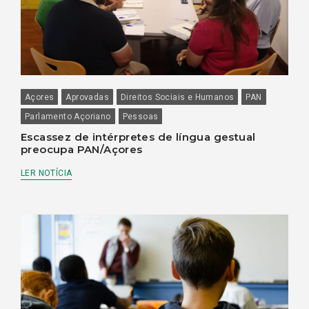
Açores
Aprovadas
Direitos Sociais e Humanos
PAN
Parlamento Açoriano
Pessoas
Escassez de intérpretes de língua gestual
preocupa PAN/Açores
LER NOTÍCIA