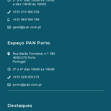
2ª a 6ª das 10h00 às 13h00
e das 14h00 às 16h00
+351 213 426 226
+351 969 954 184
geral@pan.com.pt
Espaço PAN Porto
Rua Barão Forrester, n.º 783
4050-273 Porto
Portugal
2ª a 6ª das 10h00 às 16h00
+351 228 329 273
porto@pan.com.pt
Destaques