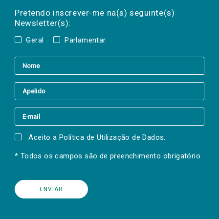
Preencha os campos abaixo para subscrever
mail
a(s) newsletter(s).
Pretendo inscrever-me na(s) seguinte(s)
Newsletter(s):
Geral
Parlamentar
Aceito a
Política de Utilização de Dados
.
* Todos os campos são de preenchimento obrigatório.