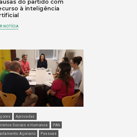
ausas do partido com
ecurso à inteligência
rtificial
R NOTÍCIA
çores
Aprovadas
ireitos Sociais e Humanos
PAN
arlamento Açoriano
Pessoas