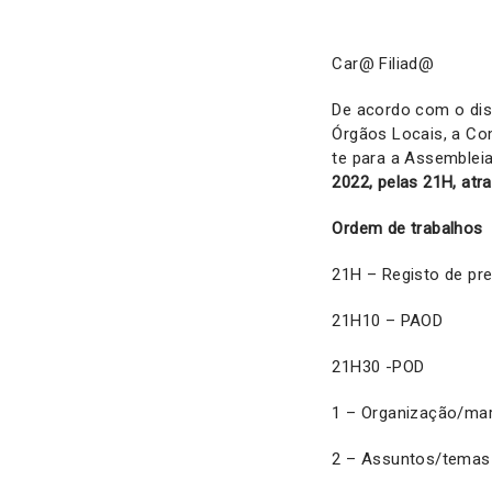
Car@ Filiad@
De acordo com o disp
Órgãos Locais, a Co
te para a Assembleia
2022, pelas 21H, at
Ordem de trabalhos
21H – Registo de pr
21H10 – PAOD
21H30 -POD
1 – Organização/mar
2 – Assuntos/temas p