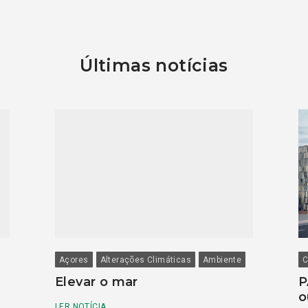
Últimas notícias
Açores
Alterações Climáticas
Ambiente
C
Elevar o mar
P
o
LER NOTÍCIA