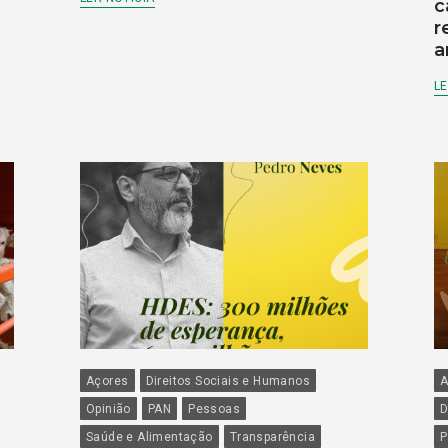
c
r
a
LE
Açores
Direitos Sociais e Humanos
A
Opinião
PAN
Pessoas
D
Saúde e Alimentação
Transparência
P