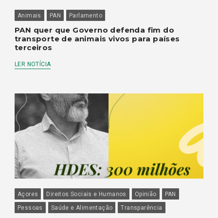
Animais
PAN
Parlamento
PAN quer que Governo defenda fim do
transporte de animais vivos para países
terceiros
LER NOTÍCIA
Açores
Direitos Sociais e Humanos
Opinião
PAN
Pessoas
Saúde e Alimentação
Transparência