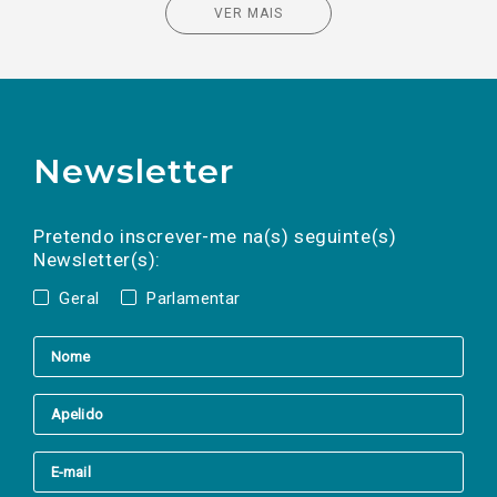
VER MAIS
Newsletter
Preencha os campos abaixo para subscrever
Nome
Apelido
E-
mail
a(s) newsletter(s).
Pretendo inscrever-me na(s) seguinte(s)
Newsletter(s):
Geral
Parlamentar