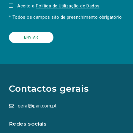
Aceito a
Política de Utilização de Dados
.
* Todos os campos são de preenchimento obrigatório.
(Os
links
para
as
Contactos gerais
redes
sociais
abrem
numa
geral@pan.com.pt
nova
aba.)
Redes sociais