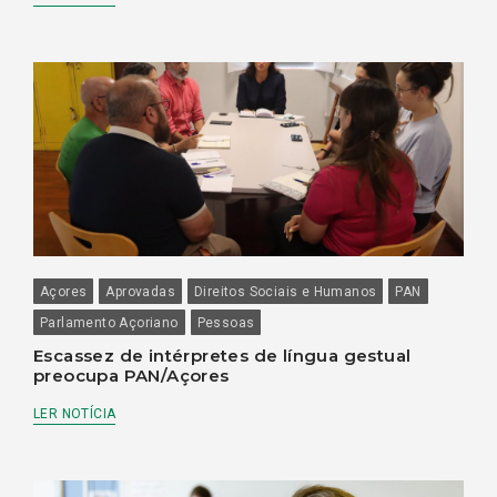
Açores
Aprovadas
Direitos Sociais e Humanos
PAN
Parlamento Açoriano
Pessoas
Escassez de intérpretes de língua gestual
preocupa PAN/Açores
LER NOTÍCIA