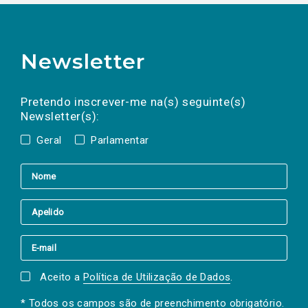
Newsletter
Preencha os campos abaixo para subscrever
Nome
Apelido
E-
mail
a(s) newsletter(s).
Pretendo inscrever-me na(s) seguinte(s)
Newsletter(s):
Geral
Parlamentar
Aceito a
Política de Utilização de Dados
.
* Todos os campos são de preenchimento obrigatório.