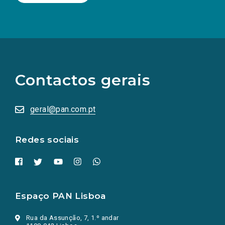
(Os
links
para
as
Contactos gerais
redes
sociais
abrem
numa
geral@pan.com.pt
nova
aba.)
Redes sociais
Espaço PAN Lisboa
Rua da Assunção, 7, 1.º andar