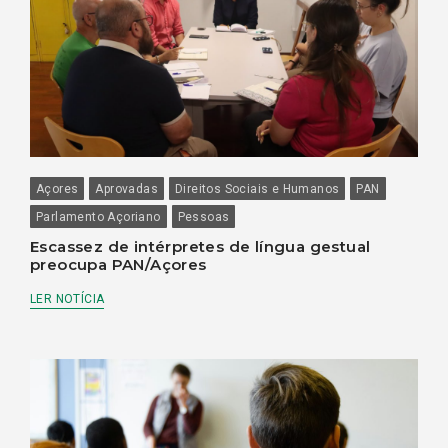
Açores
Aprovadas
Direitos Sociais e Humanos
PAN
Parlamento Açoriano
Pessoas
Escassez de intérpretes de língua gestual
preocupa PAN/Açores
LER NOTÍCIA