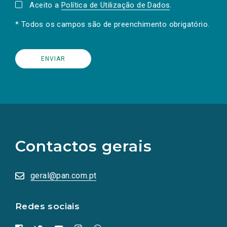
Aceito a
Política de Utilização de Dados
.
* Todos os campos são de preenchimento obrigatório.
(Os
links
para
as
Contactos gerais
redes
sociais
abrem
numa
geral@pan.com.pt
nova
aba.)
Redes sociais