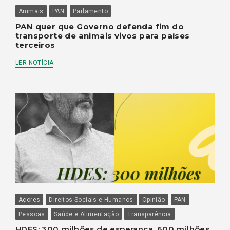
Animais
PAN
Parlamento
PAN quer que Governo defenda fim do
transporte de animais vivos para países
terceiros
LER NOTÍCIA
Açores
Direitos Sociais e Humanos
Opinião
PAN
Pessoas
Saúde e Alimentação
Transparência
HDES: 300 milhões de esperança, 600 milhões