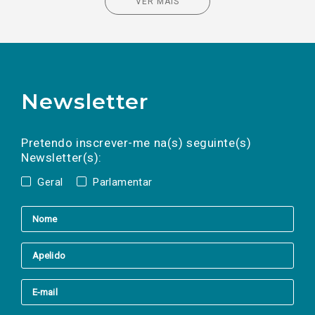
VER MAIS
Newsletter
Preencha os campos abaixo para subscrever
Nome
Apelido
E-
mail
a(s) newsletter(s).
Pretendo inscrever-me na(s) seguinte(s)
Newsletter(s):
Geral
Parlamentar