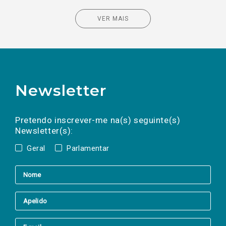
VER MAIS
Newsletter
Preencha os campos abaixo para subscrever
Nome
Apelido
E-
mail
a(s) newsletter(s).
Pretendo inscrever-me na(s) seguinte(s)
Newsletter(s):
Geral
Parlamentar