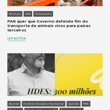
Animais
PAN
Parlamento
PAN quer que Governo defenda fim do
transporte de animais vivos para países
terceiros
LER NOTÍCIA
Açores
Direitos Sociais e Humanos
Opinião
PAN