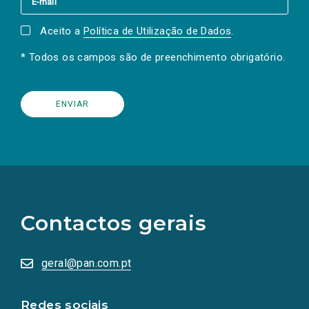
Aceito a
Política de Utilização de Dados
.
* Todos os campos são de preenchimento obrigatório.
(Os
links
para
as
Contactos gerais
redes
sociais
abrem
numa
geral@pan.com.pt
nova
aba.)
Redes sociais