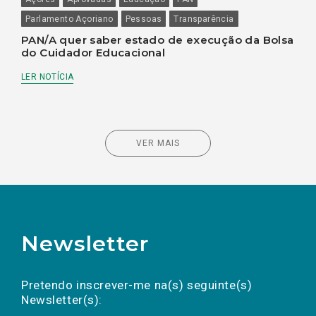
Parlamento Açoriano
Pessoas
Transparência
PAN/A quer saber estado de execução da Bolsa
do Cuidador Educacional
LER NOTÍCIA
VER MAIS
Newsletter
Preencha os campos abaixo para subscrever
Nome
Apelido
E-
mail
a(s) newsletter(s).
Pretendo inscrever-me na(s) seguinte(s)
Newsletter(s):