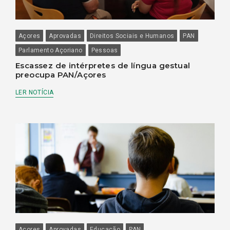
Açores
Aprovadas
Direitos Sociais e Humanos
PAN
Parlamento Açoriano
Pessoas
Escassez de intérpretes de língua gestual
preocupa PAN/Açores
LER NOTÍCIA
Açores
Aprovadas
Educação
PAN