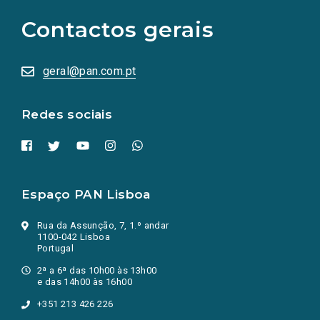
para
as
Contactos gerais
redes
sociais
abrem
numa
geral@pan.com.pt
nova
aba.)
Redes sociais
Espaço PAN Lisboa
Rua da Assunção, 7, 1.º andar
1100-042 Lisboa
Portugal
2ª a 6ª das 10h00 às 13h00
e das 14h00 às 16h00
+351 213 426 226