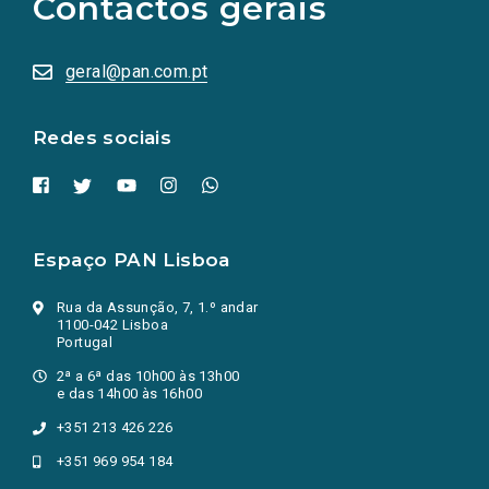
Contactos gerais
redes
sociais
abrem
numa
geral@pan.com.pt
nova
aba.)
Redes sociais
Espaço PAN Lisboa
Rua da Assunção, 7, 1.º andar
1100-042 Lisboa
Portugal
2ª a 6ª das 10h00 às 13h00
e das 14h00 às 16h00
+351 213 426 226
+351 969 954 184