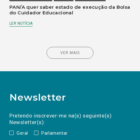
PAN/A quer saber estado de execução da Bolsa
do Cuidador Educacional
LER NOTÍCIA
VER MAIS
Newsletter
Preencha os campos abaixo para subscrever
Nome
Apelido
E-
mail
a(s) newsletter(s).
Pretendo inscrever-me na(s) seguinte(s)
Newsletter(s):
Geral
Parlamentar