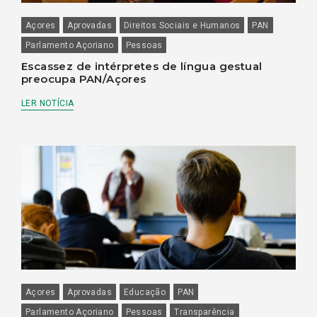
Açores
Aprovadas
Direitos Sociais e Humanos
PAN
Parlamento Açoriano
Pessoas
Escassez de intérpretes de língua gestual
preocupa PAN/Açores
LER NOTÍCIA
Açores
Aprovadas
Educação
PAN
Parlamento Açoriano
Pessoas
Transparência