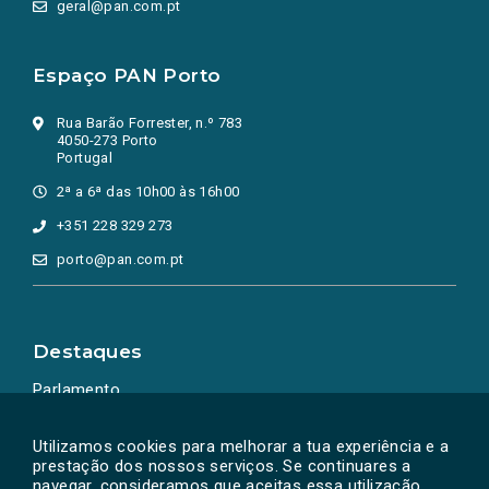
geral@pan.com.pt
Espaço PAN Porto
Rua Barão Forrester, n.º 783
4050-273 Porto
Portugal
2ª a 6ª das 10h00 às 16h00
+351 228 329 273
porto@pan.com.pt
Destaques
Parlamento
Ação Política
Utilizamos cookies para melhorar a tua experiência e a
prestação dos nossos serviços. Se continuares a
navegar, consideramos que aceitas essa utilização.