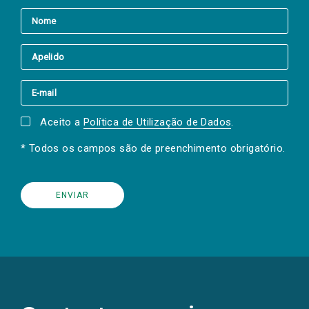
Aceito a
Política de Utilização de Dados
.
* Todos os campos são de preenchimento obrigatório.
(Os
links
para
as