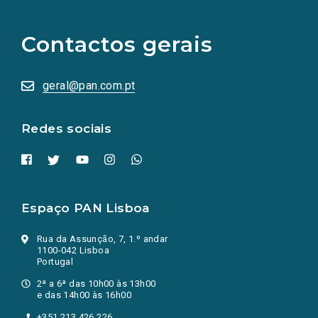
links
para
as
Contactos gerais
redes
sociais
abrem
numa
geral@pan.com.pt
nova
aba.)
Redes sociais
Espaço PAN Lisboa
Rua da Assunção, 7, 1.º andar
1100-042 Lisboa
Portugal
2ª a 6ª das 10h00 às 13h00
e das 14h00 às 16h00
+351 213 426 226