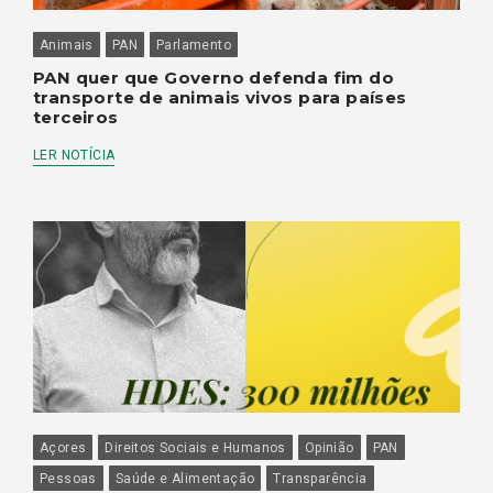
Animais
PAN
Parlamento
PAN quer que Governo defenda fim do
transporte de animais vivos para países
terceiros
LER NOTÍCIA
Açores
Direitos Sociais e Humanos
Opinião
PAN
Pessoas
Saúde e Alimentação
Transparência