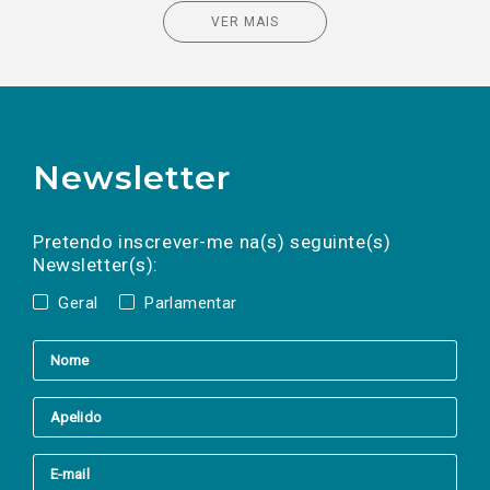
VER MAIS
Newsletter
Preencha os campos abaixo para subscrever
Nome
Apelido
E-
mail
a(s) newsletter(s).
Pretendo inscrever-me na(s) seguinte(s)
Newsletter(s):
Geral
Parlamentar