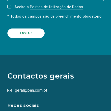
Aceito a
Política de Utilização de Dados
.
* Todos os campos são de preenchimento obrigatório.
(Os
links
para
as
Contactos gerais
redes
sociais
abrem
numa
geral@pan.com.pt
nova
aba.)
Redes sociais