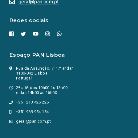
geral@pan.com.pt
nova
aba.)
Redes sociais
Espaço PAN Lisboa
Rua da Assunção, 7, 1.º andar
1100-042 Lisboa
Portugal
2ª a 6ª das 10h00 às 13h00
e das 14h00 às 16h00
+351 213 426 226
+351 969 954 184
geral@pan.com.pt