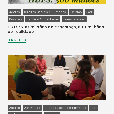
Açores
Direitos Sociais e Humanos
Opinião
PAN
Pessoas
Saúde e Alimentação
Transparência
HDES: 300 milhões de esperança, 600 milhões
de realidade
LER NOTÍCIA
Açores
Aprovadas
Direitos Sociais e Humanos
PAN