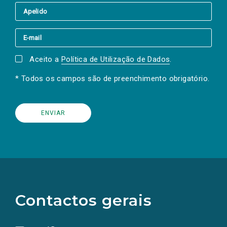
Aceito a
Política de Utilização de Dados
.
* Todos os campos são de preenchimento obrigatório.
(Os
links
para
as
Contactos gerais
redes
sociais
abrem
numa