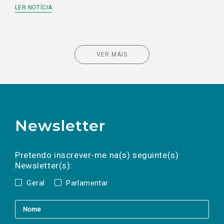
LER NOTÍCIA
VER MAIS
Newsletter
Preencha os campos abaixo para subscrever
Nome
Apelido
E-
mail
a(s) newsletter(s).
Pretendo inscrever-me na(s) seguinte(s)
Newsletter(s):
Geral
Parlamentar