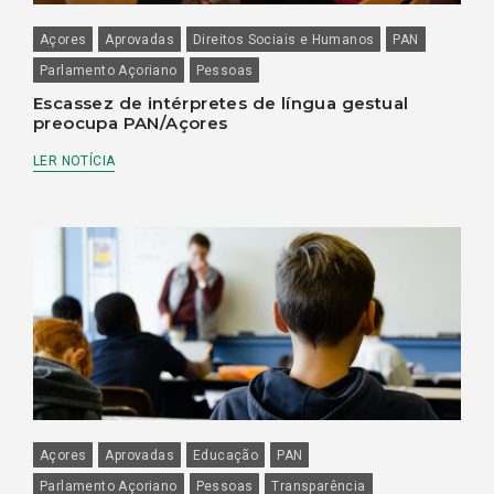
Açores
Aprovadas
Direitos Sociais e Humanos
PAN
Parlamento Açoriano
Pessoas
Escassez de intérpretes de língua gestual
preocupa PAN/Açores
LER NOTÍCIA
Açores
Aprovadas
Educação
PAN
Parlamento Açoriano
Pessoas
Transparência