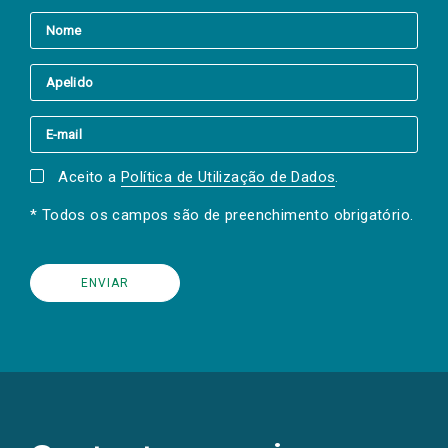
Aceito a
Política de Utilização de Dados
.
* Todos os campos são de preenchimento obrigatório.
(Os
links
para
as