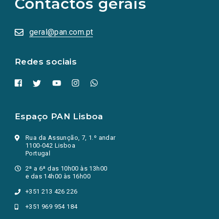
Contactos gerais
redes
sociais
abrem
numa
geral@pan.com.pt
nova
aba.)
Redes sociais
Espaço PAN Lisboa
Rua da Assunção, 7, 1.º andar
1100-042 Lisboa
Portugal
2ª a 6ª das 10h00 às 13h00
e das 14h00 às 16h00
+351 213 426 226
+351 969 954 184