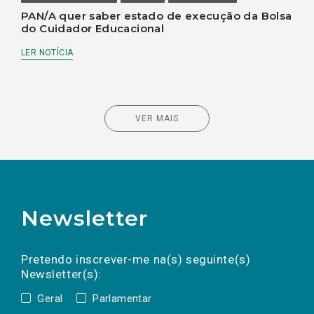
PAN/A quer saber estado de execução da Bolsa
do Cuidador Educacional
LER NOTÍCIA
VER MAIS
Newsletter
Preencha os campos abaixo para subscrever
Nome
Apelido
E-
mail
a(s) newsletter(s).
Pretendo inscrever-me na(s) seguinte(s)
Newsletter(s):
Geral
Parlamentar