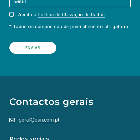
Aceito a
Política de Utilização de Dados
.
* Todos os campos são de preenchimento obrigatório.
(Os
links
para
as
Contactos gerais
redes
sociais
abrem
numa
geral@pan.com.pt
nova
aba.)
Redes sociais