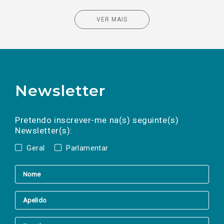
VER MAIS
Newsletter
Preencha os campos abaixo para subscrever
Nome
Apelido
E-
mail
a(s) newsletter(s).
Pretendo inscrever-me na(s) seguinte(s)
Newsletter(s):
Geral
Parlamentar