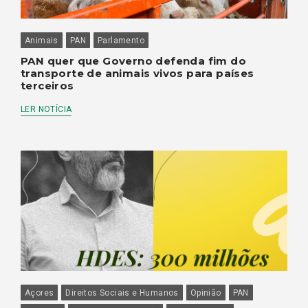
Animais
PAN
Parlamento
PAN quer que Governo defenda fim do
transporte de animais vivos para países
terceiros
LER NOTÍCIA
Açores
Direitos Sociais e Humanos
Opinião
PAN