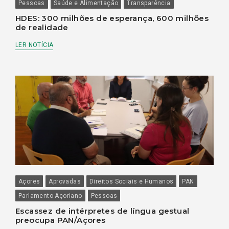
Pessoas
Saúde e Alimentação
Transparência
HDES: 300 milhões de esperança, 600 milhões
de realidade
LER NOTÍCIA
Açores
Aprovadas
Direitos Sociais e Humanos
PAN
Parlamento Açoriano
Pessoas
Escassez de intérpretes de língua gestual
preocupa PAN/Açores