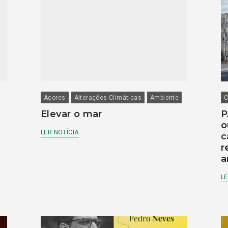
Açores
Alterações Climáticas
Ambiente
C
Elevar o mar
P
o
LER NOTÍCIA
c
r
a
LE