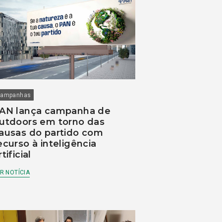
ampanhas
AN lança campanha de
utdoors em torno das
ausas do partido com
ecurso à inteligência
rtificial
R NOTÍCIA