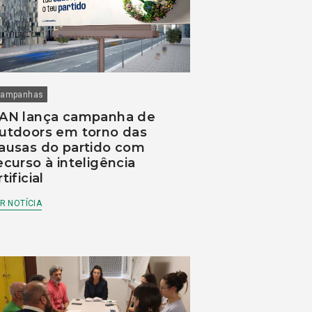
ampanhas
AN lança campanha de
utdoors em torno das
ausas do partido com
ecurso à inteligência
rtificial
R NOTÍCIA