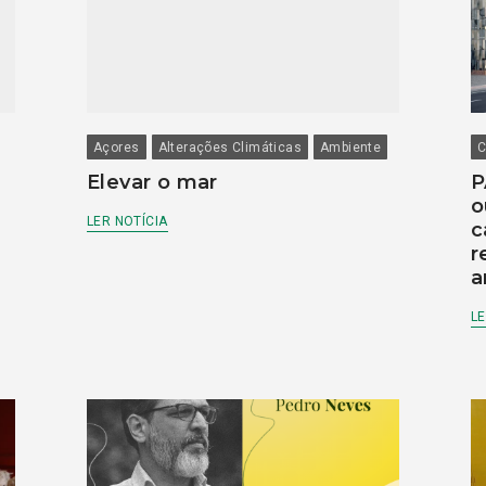
Açores
Alterações Climáticas
Ambiente
C
Elevar o mar
P
o
LER NOTÍCIA
c
r
a
LE