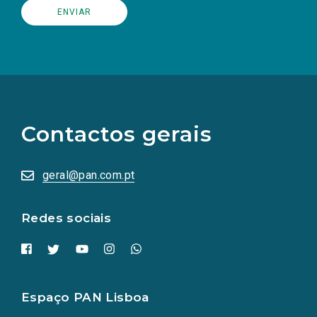
(Os
links
para
as
Contactos gerais
redes
sociais
abrem
numa
geral@pan.com.pt
nova
aba.)
Redes sociais
Espaço PAN Lisboa