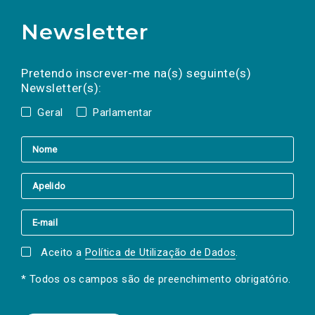
Newsletter
Preencha os campos abaixo para subscrever
Nome
Apelido
E-
mail
a(s) newsletter(s).
Pretendo inscrever-me na(s) seguinte(s)
Newsletter(s):
Geral
Parlamentar
Aceito a
Política de Utilização de Dados
.
* Todos os campos são de preenchimento obrigatório.