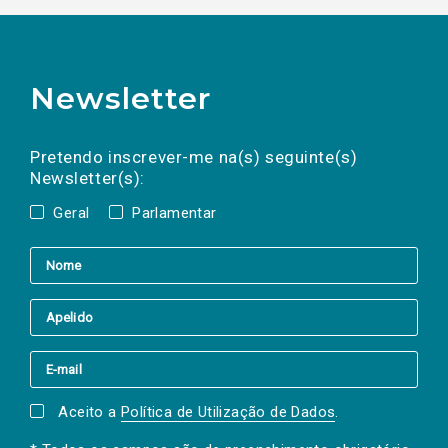
Newsletter
Preencha os campos abaixo para subscrever
Nome
Apelido
E-
mail
a(s) newsletter(s).
Pretendo inscrever-me na(s) seguinte(s)
Newsletter(s):
Geral
Parlamentar
Aceito a
Política de Utilização de Dados
.