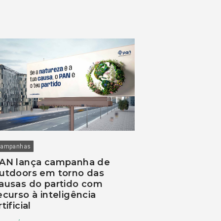
ampanhas
AN lança campanha de
utdoors em torno das
ausas do partido com
ecurso à inteligência
rtificial