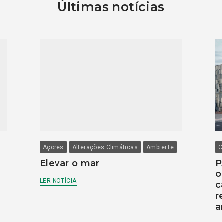
Últimas notícias
Açores
Alterações Climáticas
Ambiente
C
Elevar o mar
P
o
LER NOTÍCIA
c
r
a