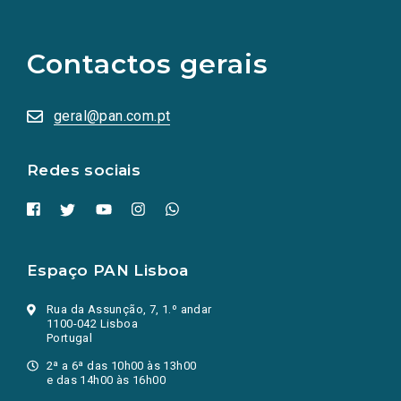
links
para
as
Contactos gerais
redes
sociais
abrem
numa
geral@pan.com.pt
nova
aba.)
Redes sociais
Espaço PAN Lisboa
Rua da Assunção, 7, 1.º andar
1100-042 Lisboa
Portugal
2ª a 6ª das 10h00 às 13h00
e das 14h00 às 16h00