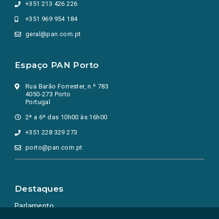
+351 213 426 226
+351 969 954 184
geral@pan.com.pt
Espaço PAN Porto
Rua Barão Forrester, n.º 783
4050-273 Porto
Portugal
2ª a 6ª das 10h00 às 16h00
+351 228 329 273
porto@pan.com.pt
Destaques
Parlamento