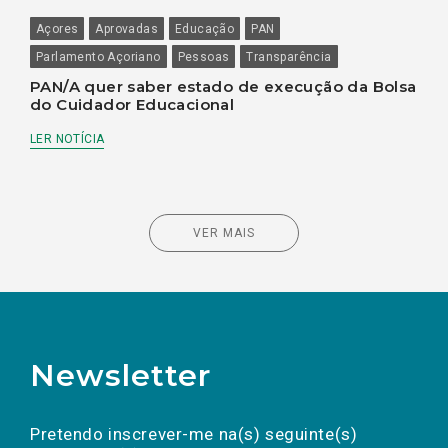
Açores
Aprovadas
Educação
PAN
Parlamento Açoriano
Pessoas
Transparência
PAN/A quer saber estado de execução da Bolsa
do Cuidador Educacional
LER NOTÍCIA
VER MAIS
Newsletter
Preencha os campos abaixo para subscrever
Nome
Apelido
E-
mail
a(s) newsletter(s).
Pretendo inscrever-me na(s) seguinte(s)