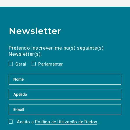
Newsletter
Preencha os campos abaixo para subscrever
Nome
Apelido
E-
mail
a(s) newsletter(s).
Pretendo inscrever-me na(s) seguinte(s)
Newsletter(s):
Geral
Parlamentar
Aceito a
Política de Utilização de Dados
.