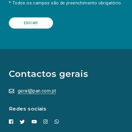
* Todos os campos são de preenchimento obrigatório.
(Os
links
para
as
Contactos gerais
redes
sociais
abrem
numa
geral@pan.com.pt
nova
aba.)
Redes sociais