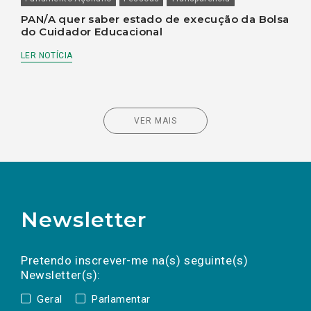
PAN/A quer saber estado de execução da Bolsa
do Cuidador Educacional
LER NOTÍCIA
VER MAIS
Newsletter
Preencha os campos abaixo para subscrever
Nome
Apelido
E-
mail
a(s) newsletter(s).
Pretendo inscrever-me na(s) seguinte(s)
Newsletter(s):
Geral
Parlamentar