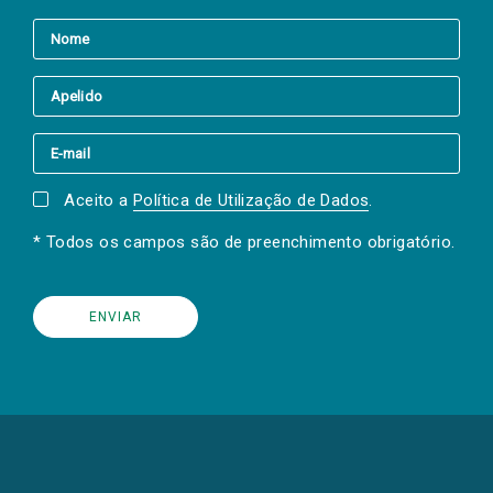
Aceito a
Política de Utilização de Dados
.
* Todos os campos são de preenchimento obrigatório.
(Os
links
para
as