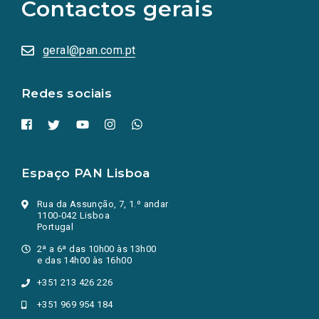
Contactos gerais
redes
sociais
abrem
numa
geral@pan.com.pt
nova
aba.)
Redes sociais
Espaço PAN Lisboa
Rua da Assunção, 7, 1.º andar
1100-042 Lisboa
Portugal
2ª a 6ª das 10h00 às 13h00
e das 14h00 às 16h00
+351 213 426 226
+351 969 954 184