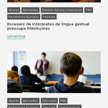
Açores
Aprovadas
Direitos Sociais e Humanos
PAN
Parlamento Açoriano
Pessoas
Escassez de intérpretes de língua gestual
preocupa PAN/Açores
LER NOTÍCIA
Açores
Aprovadas
Educação
PAN
Parlamento Açoriano
Pessoas
Transparência