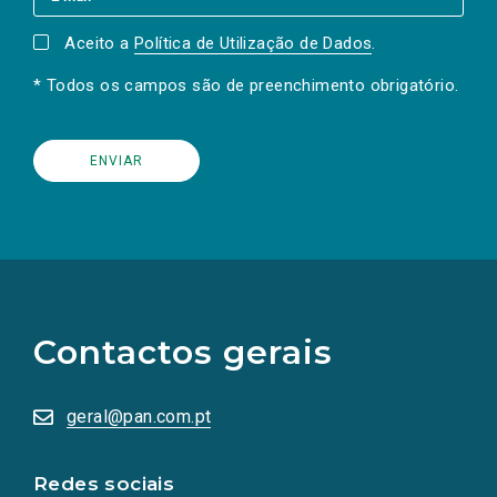
Aceito a
Política de Utilização de Dados
.
* Todos os campos são de preenchimento obrigatório.
(Os
links
para
as
Contactos gerais
redes
sociais
abrem
numa
geral@pan.com.pt
nova
aba.)
Redes sociais