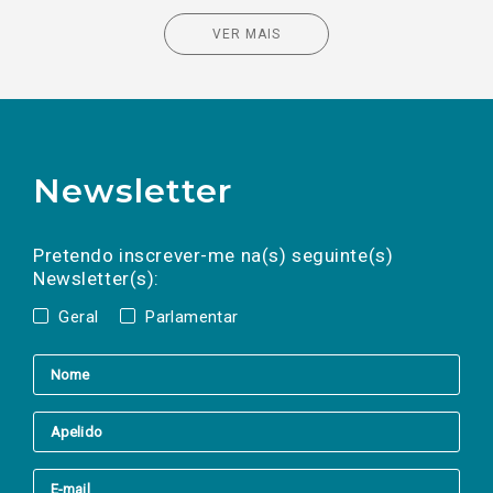
VER MAIS
Newsletter
Preencha os campos abaixo para subscrever
Nome
Apelido
E-
mail
a(s) newsletter(s).
Pretendo inscrever-me na(s) seguinte(s)
Newsletter(s):
Geral
Parlamentar