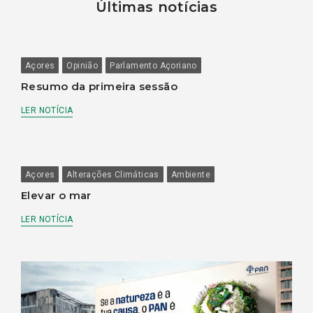
Últimas notícias
Açores
Opinião
Parlamento Açoriano
Resumo da primeira sessão
LER NOTÍCIA
Açores
Alterações Climáticas
Ambiente
Elevar o mar
LER NOTÍCIA