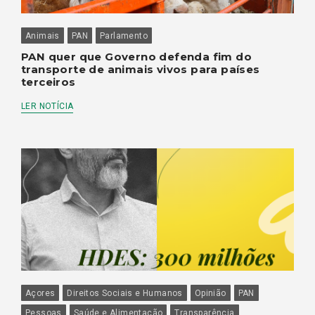
Animais
PAN
Parlamento
PAN quer que Governo defenda fim do
transporte de animais vivos para países
terceiros
LER NOTÍCIA
Açores
Direitos Sociais e Humanos
Opinião
PAN
Pessoas
Saúde e Alimentação
Transparência